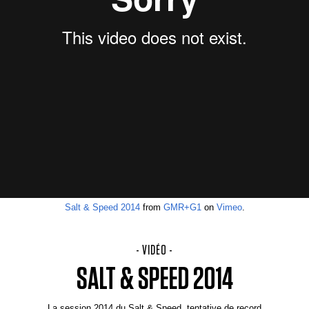
Salt & Speed 2014
from
GMR+G1
on
Vimeo
.
- VIDÉO -
SALT & SPEED 2014
La session 2014 du Salt & Speed, tentative de record