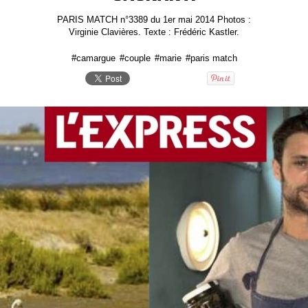
PARIS MATCH n°3389 du 1er mai 2014 Photos :
Virginie Clavières. Texte : Frédéric Kastler.
#camargue
#couple
#marie
#paris match