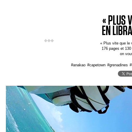
« PLUS V
EN LIBR
« Plus vite que le 
176 pages et 130
on vou
#anakao
#capetown
#grenadines
#