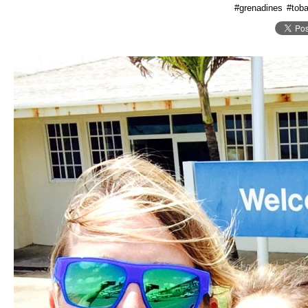
#grenadines
#tob