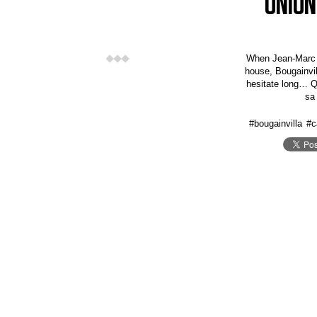
UNION
When Jean-Marc Sa
house, Bougainvil
hesitate long… Q
sa
#bougainvilla
#c