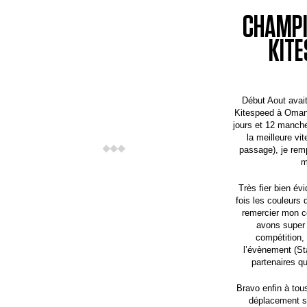
CHAMPI
KITE
Début Aout avai
Kitespeed à Oman,
jours et 12 manch
la meilleure vi
passage), je rem
m
Très fier bien év
fois les couleurs 
remercier mon c
avons super b
compétition, 
l’évènement (St
partenaires q
Bravo enfin à tous
déplacement s